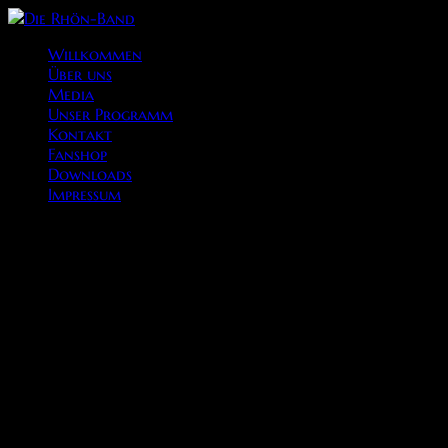
Willkommen
Über uns
Media
Unser Programm
Kontakt
Fanshop
Downloads
Impressum
Unsere öffentlichen Auftritte 2025
07.02.2025 – Ball der Stadt Brand
08.02.2025 – Ball der Stadt Brand
22.02.2025 – Fasching Flieden-Rückers