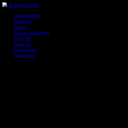
Willkommen
Über uns
Media
Unser Programm
Kontakt
Fanshop
Downloads
Impressum
Unsere öffentlichen Auftritte 2024
20.01.2024 – Ball der Stadt Brand
27.01.2024 – Tropennacht Südend
Fulda
03.02.2024 – Fasching Flieden-Rückers